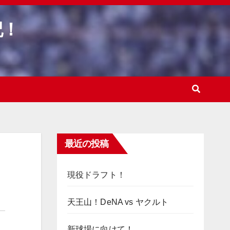
記！
最近の投稿
現役ドラフト！
天王山！DeNA vs ヤクルト
新球場に向けて！