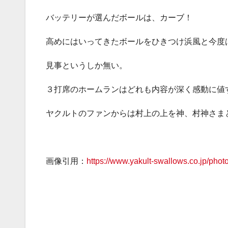
バッテリーが選んだボールは、カーブ！
高めにはいってきたボールをひきつけ浜風と今度
見事というしか無い。
３打席のホームランはどれも内容が深く感動に値
ヤクルトのファンからは村上の上を神、村神さま
画像引用：
https://www.yakult-swallows.co.jp/phot