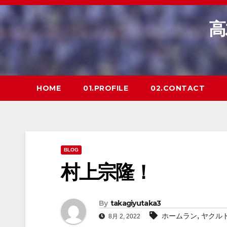
Skip
to
高
content
HOME
01.PROFILE
02.CONTACT
BLOG
村上宗隆！
By
takagiyutaka3
,
ホームラン
ヤクル
8月 2, 2022